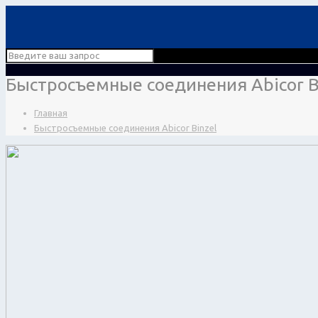
Быстросъемные соединения Abicor B
Главная
Быстросъемные соединения Abicor Binzel