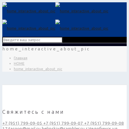
home_interactive_about_pic
Главная
HOME
home_interactive_about_pic
Свяжитесь с нами
+7 (951) 799-09-05
+7 (951) 799-09-07
+7 (951) 799-09-08
174argon@mail.ru
belinskix@rambler.ru
г.Челябинск ул.