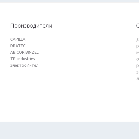
Производители
CAPILLA
DRATEC
м
ABICOR BINZEL
о
TBI industries
ЭлектроИнтел
з