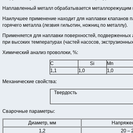
Наплавленный металл обрабатывается металлорежущим 
Наилучшее применение находит для наплавки клапанов па
горячего металла (лезвия гильотин, ножниц по металлу).
Применяется для наплавки поверхностей, подверженных а
при высоких температурах (частей насосов, экструзионных
Химический анализ проволоки, %:
C
Si
Mn
1,1
1,0
1,0
Механические свойства:
Твердость
Сварочные параметры:
Диаметр, мм
Напряжен
1,2
20 – 