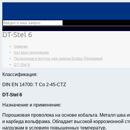
DT-Stel 6
Главная
Каталог продукции
Проволоки и прутки для сварки Dratec (Германия)
DT-Stel 6
Классификация:
DIN EN 14700: T Co 2-45-CTZ
DT-Stel 6
Назначение и применение:
Порошковая проволока на основе кобальта. Металл шва и
и карбида вольфрама. Обладает высокой коррозионной сто
нагрузкам в условиях повышенных температур.