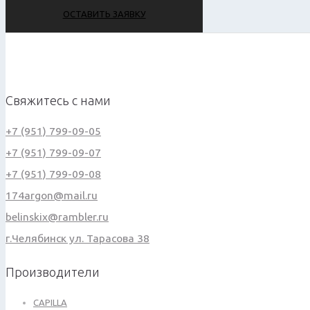
ОСТАВИТЬ ЗАЯВКУ
Свяжитесь с нами
+7 (951) 799-09-05
+7 (951) 799-09-07
+7 (951) 799-09-08
174argon@mail.ru
belinskix@rambler.ru
г.Челябинск ул. Тарасова 38
Производители
CAPILLA