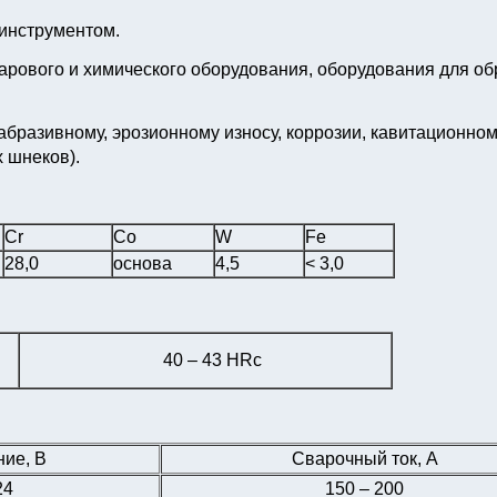
инструментом.
рового и химического оборудования, оборудования для об
бразивному, эрозионному износу, коррозии, кавитационном
 шнеков).
Cr
Co
W
Fe
28,0
основа
4,5
< 3,0
40 – 43 HRc
ие, В
Сварочный ток, А
24
150 – 200