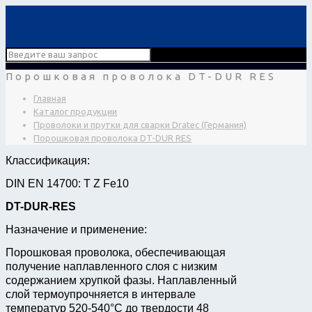
Порошковая проволока DT-DUR RES
Главная
Каталог продукции
Проволоки и прутки для сварки Dratec (Германия)
Порошковая проволока DT-DUR RES
Классификация:
DIN EN 14700: T Z Fe10
DT-DUR-RES
Назначение и применение:
Порошковая проволока, обеспечивающая
получение наплавленного слоя с низким
содержанием хрупкой фазы. Наплавленный
слой термоупрочняется в интервале
температур 520-540°С до твердости 48