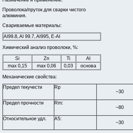
Проволока/пруток для сварки чистого
алюминия.
Свариваемые материалы:
Al99.8, Al 99.7, Al995, E-Al
Химический анализ проволоки, %:
Si
Zn
Ti
Al
max 0,15
max 0,06
0,03
основа
Механические свойства:
Предел текучести
Rp
~30
Предел прочности
Rm:
~80
Относительное удл.
A5:
~30