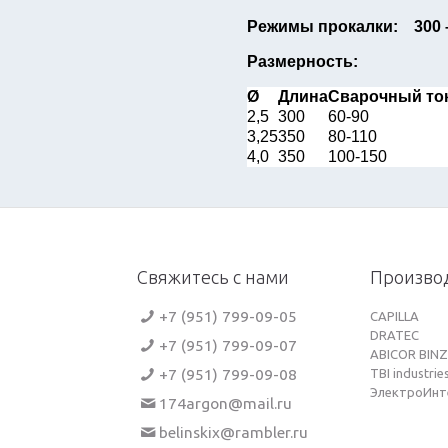
Режимы прокалки: 300 –
Размерность:
Ø
Длина
Сварочный ток
2,5
300
60-90
3,25
350
80-110
4,0
350
100-150
Свяжитесь с нами
Произво
+7 (951) 799-09-05
CAPILLA
DRATEC
+7 (951) 799-09-07
ABICOR BINZ
+7 (951) 799-09-08
TBI industrie
ЭлектроИнт
174argon@mail.ru
belinskix@rambler.ru