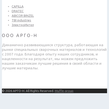
CAPILLA
DRATEC
ABICOR BINZEL
TBI industries
ЭлектроИнтел
ООО АРГО-Н
Динамично развивающаяся структура, работающая на
рынке специальных сварочных материалов и технологий
с 2007 года. Благодаря опыту наших сотрудников, и
нацеленности на результат, мы можем предложить
нашим заказчикам лучшие решения в своей области и
лучшие материалы.
© 2026 АРГО-Н. All Rights Reserved.
Muffin group