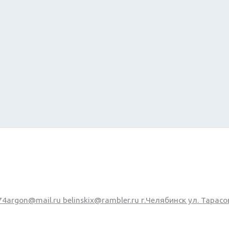
74argon@mail.ru
belinskix@rambler.ru
г.Челябинск ул. Тарасо