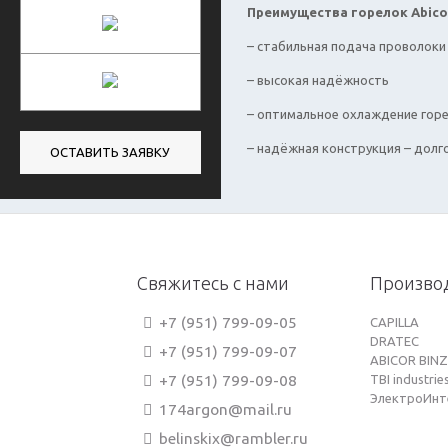
Преимущества горелок Abicor 
– стабильная подача проволок
– высокая надёжность
– оптимальное охлаждение горе
– надёжная конструкция – долг
ОСТАВИТЬ ЗАЯВКУ
Свяжитесь с нами
Произво
+7 (951) 799-09-05
CAPILLA
DRATEC
+7 (951) 799-09-07
ABICOR BINZ
+7 (951) 799-09-08
TBI industrie
ЭлектроИнт
174argon@mail.ru
belinskix@rambler.ru