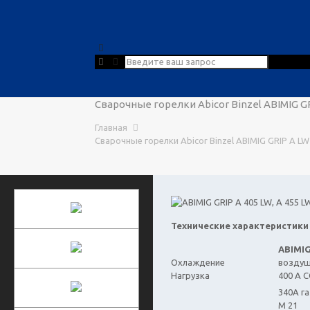
Сварочные горелки Abicor Binzel ABIMIG GR
Главная
Сварочные горелки Abicor Binzel ABIMIG GRIP A LW 
Технические характеристики A
ABIMIG
Охлаждение
возду
Нагрузка
400 A 
340A г
M 21