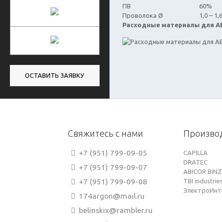
ПВ
60%
Проволока Ø
1,0 – 1,
Расходные материалы для ABI
ОСТАВИТЬ ЗАЯВКУ
Свяжитесь с нами
Произво
+7 (951) 799-09-05
CAPILLA
DRATEC
+7 (951) 799-09-07
ABICOR BINZ
+7 (951) 799-09-08
TBI industrie
ЭлектроИнт
174argon@mail.ru
belinskix@rambler.ru