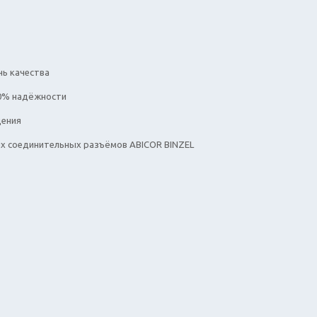
нь качества
00% надёжности
дения
ых соединительных разъёмов ABICOR BINZEL