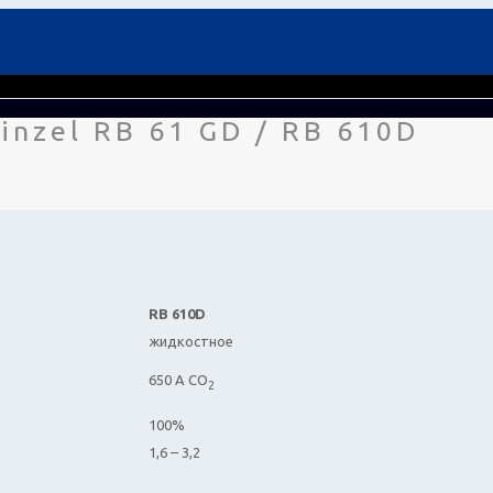
inzel RB 61 GD / RB 610D
RB 610D
жидкостное
650 A CO
2
100%
1,6 – 3,2