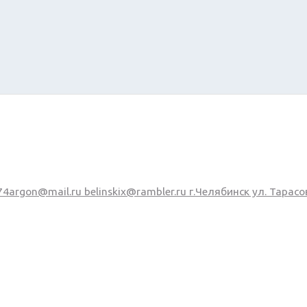
74argon@mail.ru
belinskix@rambler.ru
г.Челябинск ул. Тарасо