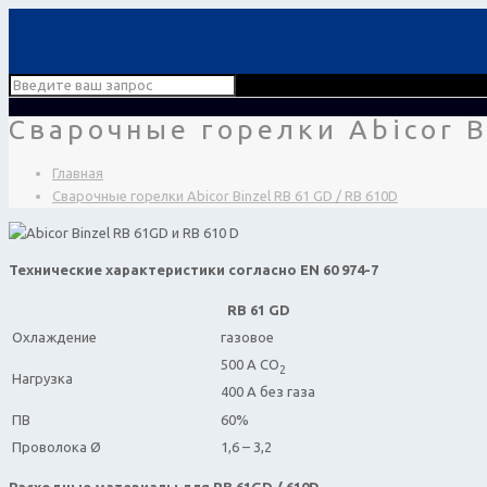
Сварочные горелки Abicor B
Главная
Сварочные горелки Abicor Binzel RB 61 GD / RB 610D
Технические характеристики согласно EN 60 974-7
RB 61 GD
Охлаждение
газовое
500 A CO
2
Нагрузка
400 A без газа
ПВ
60%
Проволока Ø
1,6 – 3,2
Расходные материалы для RB 61GD / 610D